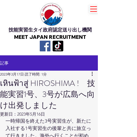
技能実習生タイ政府認定送り出し機関
MEET JAPAN RECRUITMENT
記事
2023年3月17日
読了時間: 1分
เหินฟ้าสู่ HIROSHIMA ! 技
能実習1号、3号が広島へ向
け出発しました
更新日：
2023年5月16日
一時帰国を終えた3号実習生が、新たに
入社する1号実習生の後輩と共に旅立っ
て行きました。海外へ行くことが初め