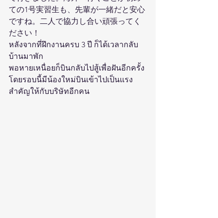
ての1号実習生も、先輩が一緒だと安心
ですね。二人で協力し合い頑張ってく
ださい！
หลังจากที่ฝึกงานครบ 3 ปี ก็ได้เวลากลับ
บ้านมาพัก
พอหายเหนื่อยก็บินกลับไปสู้เพื่อฝันอีกครั้ง
โดยรอบนี้มีน้องใหม่บินเข้าไปเป็นแรง
สำคัญให้กับบริษัทอีกคน