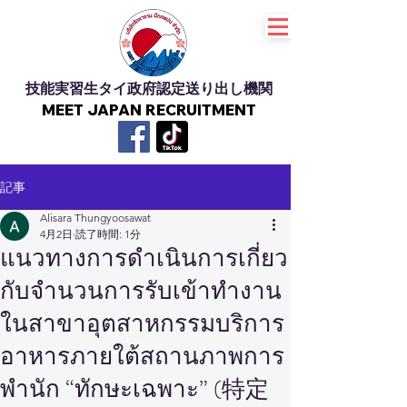
技能実習生タイ政府認定送り出し機関
MEET JAPAN RECRUITMENT
記事
Alisara Thungyoosawat
4月2日
読了時間: 1分
แนวทางการดำเนินการเกี่ยว
กับจำนวนการรับเข้าทำงาน
ในสาขาอุตสาหกรรมบริการ
อาหารภายใต้สถานภาพการ
พำนัก “ทักษะเฉพาะ” (特定