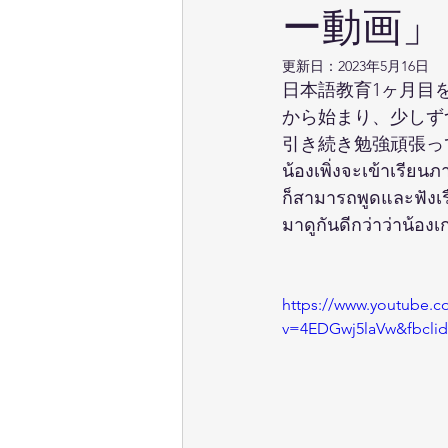
ー動画」
更新日：
2023年5月16日
日本語教育1ヶ月目
から始まり、少しず
引き続き勉強頑張っ
น้องเพิ่งจะเข้าเรียนภ
ก็สามารถพูดและฟังเรื
มาดูกันดีกว่าว่าน้องเ
https://www.youtube.c
v=4EDGwj5laVw&fbcli