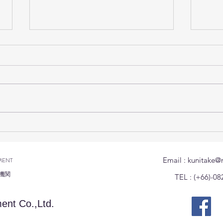
สำนักงานแรงงานในประเทศ
เนื่
ญี่ปุ่น ขอแจ้งช่องทางติดต่อ
พระ
ฉุกเฉินของแรงงานไทยที่ได้รับ
๒๕๖
Email :
kunitake@
MENT
ผลกระทบจากแผ่นดินไหว
機関
TEL : (+66)-08
ent Co.,Ltd.