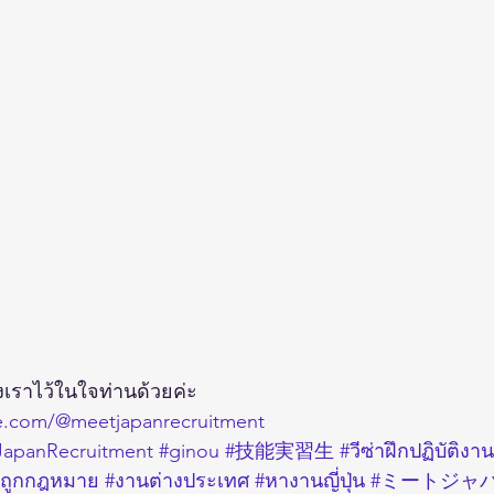
เราไว้ในใจท่านด้วยค่ะ
e.com/@meetjapanrecruitment
apanRecruitment
#ginou
#技能実習生
#วีซ่าฝึกปฏิบัติงาน
ถูกกฎหมาย
#งานต่างประเทศ
#หางานญี่ปุ่น
#ミートジャ