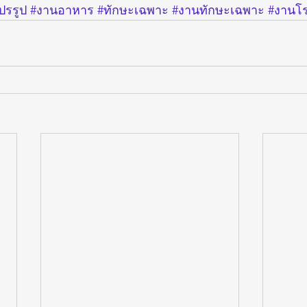
รรูป
#งานอาหาร
#ทักษะเฉพาะ
#งานทักษะเฉพาะ
#งานโ