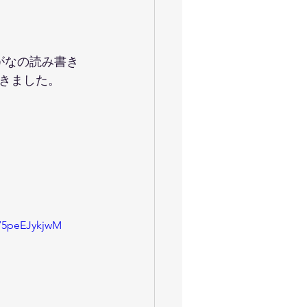
がなの読み書き
きました。
75peEJykjwM