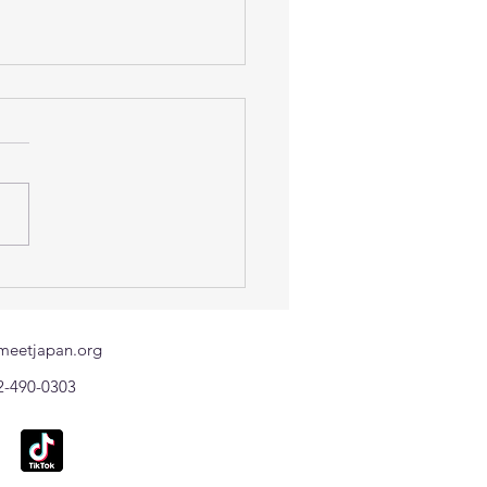
องในโอกาสวันเฉลิม
ชนมพรรษา ๒๘ กรกฎาคม
๙
meetjapan.org
2-490-0303