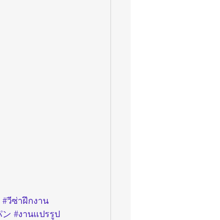
#วีซ่าฝึกงาน
パン
#งานแปรรูป