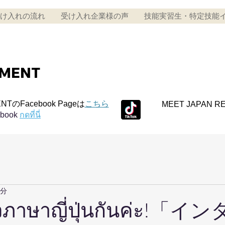
け入れの流れ
受け入れ企業様の声
技能実習生・特定技能
TMENT
NTのFacebook Pageは
こちら
MEET JAPAN R
ebook
กดที่นี่
1分
วภาษาญี่ปุ่นกันค่ะ!「