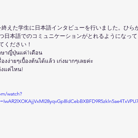
を終えた学生に日本語インタビューを行いました。ひら
つ日本語でのコミュニケーションがとれるようになって
てください！
าษาญี่ปุ่นแค่1เดือน
่องง่ายๆเบื้องต้นได้แล้ว เก่งมากๆเลยค่ะ
ก่งแค่ไหน!
om/watch?
d=IwAR2lXOKAjjVxMI28yqvGp8ldCebBXBFD9R5zkln5ae4TxVPU