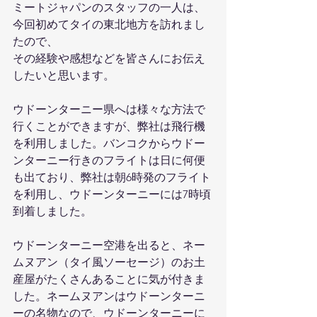
ミートジャパンのスタッフの一人は、
今回初めてタイの東北地方を訪れまし
たので、
その経験や感想などを皆さんにお伝え
したいと思います。
ウドーンターニー県へは様々な方法で
行くことができますが、弊社は飛行機
を利用しました。バンコクからウドー
ンターニー行きのフライトは日に何便
も出ており、弊社は朝6時発のフライト
を利用し、ウドーンターニーには7時頃
到着しました。
ウドーンターニー空港を出ると、ネー
ムヌアン（タイ風ソーセージ）のお土
産屋がたくさんあることに気が付きま
した。ネームヌアンはウドーンターニ
ーの名物なので、ウドーンターニーに