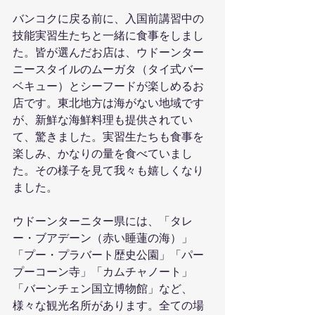
バンコクに戻る前に、入国前講習中の
技能実習生たちと一緒に食事をしまし
た。皆が選んだお店は、ウドーンター
ニースタイルのムーガタ（タイ式バー
ベキュー）とシーフードが楽しめるお
店です。東北地方は海がない地域です
が、新鮮な海鮮料理も提供されてい
て、驚きました。実習生たちも食事を
楽しみ、かなりの量を食べていまし
た。その様子を見て我々も嬉しくなり
ました。
ウドーンターニター県には、「タレ
ー・ブアデーン（赤い睡蓮の海）」
「プー・プラバート歴史公園」「パー
プーコーン寺」「カムチャノート」
「バーンチェン国立博物館」など、
様々な観光名所があります。全ての場