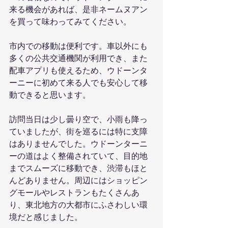
来る機会があれば、是非ネームヌアン
を買って味わってみてください。
市内での移動は便利です。車以外にも
多くの公共交通機関が利用でき、また
配車アプリも使えるため、ウドーンタ
ーニーに初めて来る人でも安心して移
動できると思います。
訪問当日は少し曇り空で、小雨も降っ
ていましたが、街を巡るには特に支障
はありませんでした。ウドーンターニ
ーの道はよく整備されていて、目的地
までスムーズに移動でき、渋滞もほと
んどありません。周辺にはショッピン
グモールやレストランもたくさんあ
り、東北地方の大都市にふさわしい環
境だと感じました。