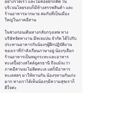
อย่างรวดเร็ว และไม่ค่อยมีรถติด ใน
บริเวณโดยรอบก็มีห้างสรรพสินค้า และ
ร้านอาหารมากมาย สมกับที่เป็นเมือง
ใหญ่ในภาคอีสาน
ในช่วงก่อนเดินทางกลับกรุงเทพ ทาง
บริษัทจัดหางาน มีทเจแปน จำกัด ได้ไปรับ
ประทานอาหารกับน้องๆผู้ฝึกปฏิบัติงาน
ของเราที่กำลังเรียนภาษาอยู่ น้องๆเลือก
ร้านอาหารเป็นหมูกระทะและอาหาร
ทะเลปิ้งย่างสไตล์อุดรธานี ถึงแม้จะว่า
ภาคอีสานจะไม่ติดทะเล แต่ก็มีอาหาร
ทะเลสดๆ มาให้ทานกัน น้องๆทานกันเก่ง
มาก ทางเราได้เห็นน้องๆมีความสุขเราก็
ดีใจค่ะ
หวังว่าหลังจากนี้จะได้มีโอกาสมีเยี่ยมชม
จังหวัดอุดรธานีอีกครั้ง และในครั้งนี้หาก
มีเวลาก็อยากจะลองไปเที่ยวชมสถานที่