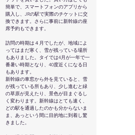
簡単で、スマートフォンのアプリから
購入し、JRの駅で実際のチケットに交
換できます。さらに事前に新幹線の座
席予約もできます。
訪問の時期は４月でしたが、地域によ
ってはまだ寒く、雪が残っている場所
もありました。タイでは4月が一年で一
番暑い時期となり、40度近くになる日
もあります。
新幹線の車窓から外を見ていると、雪
が残っている所もあり、少し進むと緑
の草原が見えたり、景色が目まぐるし
く変わります。新幹線はとても速く、
どの駅を通過したのかも分からないま
ま、あっという間に目的地に到着し驚
きました。