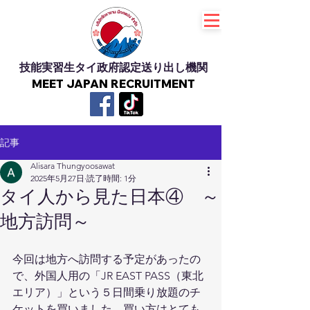
技能実習生タイ政府認定送り出し機関
MEET JAPAN RECRUITMENT
記事
Alisara Thungyoosawat
2025年5月27日
読了時間: 1分
タイ人から見た日本④ ～
地方訪問～
今回は地方へ訪問する予定があったの
で、外国人用の「JR EAST PASS（東北
エリア）」という５日間乗り放題のチ
ケットを買いました。買い方はとても