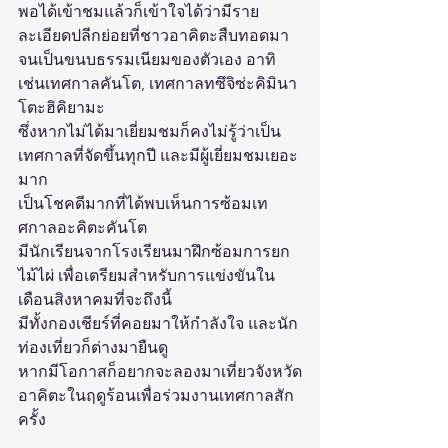
พอได้เข้าชมแล้วก็เข้าใจได้ว่ามีราย
ละเอียดปลีกย่อยที่ชาวอาคิตะสืบทอดมา
จนเป็นขนบธรรมเนียมของตัวเอง อาทิ
เช่นเทศกาลคันโต, เทศกาลทซึจิซ่ะคิมินา
โตะฮิคิยามะ 
ซึ่งหากไม่ได้มาเยี่ยมชมก็คงไม่รู้ว่าเป็น
เทศกาลที่จัดขึ้นทุกปี และมีผู้เยี่ยมชมเยอะ
มาก 
เป็นโชคดีมากที่ได้พบเห็นการซ้อมเท
ศกาลอะคิตะคันโต 
มีนักเรียนจากโรงเรียนมาฝึกซ้อมการยก
ไม้ไผ่ เพื่อเตรียมสำหรับการแข่งขันใน
เดือนสิงหาคมที่จะถึงนี้ 
มีทั้งกองเชียร์ที่คอยมาให้กำลังใจ และนัก
ท่องเที่ยวก็ต่างมายืนดู 
หากมีโอกาสก็อยากจะลองมาเที่ยวจังหวัด
อาคิตะในฤดูร้อนเพื่อร่วมงานเทศกาลสัก
ครั้ง