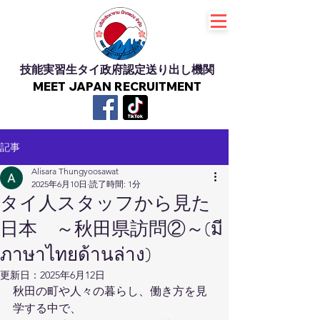
技能実習生タイ政府認定送り出し機関
MEET JAPAN RECRUITMENT
記事
Alisara Thungyoosawat
2025年6月10日
読了時間: 1分
タイ人スタッフから見た
日本 ～秋田県訪問②～(มี
ภาษาไทยด้านล่าง)
更新日：
2025年6月12日
秋田の町や人々の暮らし、働き方を見
学する中で、