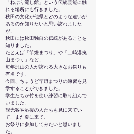
「ねぶり流し館」という伝統芸能に触
れる場所にも行きました。
秋田の文化が他県とどのような違いが
あるのか知りたいと思い訪れました
が、
秋田には秋田独自の伝統があることを
知りました。
たとえば「竿燈まつり」や「土崎港曳
山まつり」など、
毎年沢山の人が訪れる大きなお祭りも
有名です。
今回、ちょうど竿燈まつりの練習を見
学することができました。
学生たちが竹を使い練習に取り組んで
いました。
観光客や応援の人たちも見に来てい
て、また夏に来て、
お祭りに参加してみたいと思いまし
た。