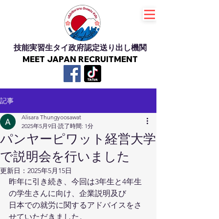
技能実習生タイ政府認定送り出し機関
MEET JAPAN RECRUITMENT
記事
Alisara Thungyoosawat
2025年5月9日
読了時間: 1分
パンヤーピワット経営大学
で説明会を行いました
更新日：
2025年5月15日
昨年に引き続き、今回は3年生と4年生
の学生さんに向け、企業説明及び
日本での就労に関するアドバイスをさ
せていただきました。