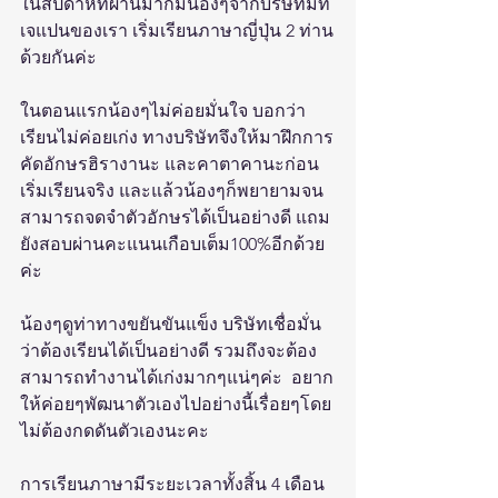
ในสัปดาห์ที่ผ่านมาก็มีน้องๆจากบริษัทมีท
เจแปนของเรา เริ่มเรียนภาษาญี่ปุ่น 2 ท่าน
ด้วยกันค่ะ
ในตอนแรกน้องๆไม่ค่อยมั่นใจ บอกว่า
เรียนไม่ค่อยเก่ง ทางบริษัท​จึงให้มาฝึกการ
คัดอักษรฮิรางานะ และคาตาคานะก่อน
เริ่มเรียนจริง และแล้วน้องๆก็พยายามจน
สามารถจดจำตัวอักษรได้เป็นอย่างดี แถม
ยังสอบผ่านคะแนนเกือบเต็ม100%อีกด้วย
ค่ะ
น้องๆดูท่าทางขยันขันแข็ง​ บริษัท​เชื่อมั่น
ว่าต้องเรียนได้เป็นอย่างดี รวมถึงจะต้อง
สามารถทำงานได้เก่งมากๆแน่ๆค่ะ  อยาก
ให้ค่อยๆพัฒนาตัวเองไปอย่างนี้เรื่อยๆโดย
ไม่ต้องกดดันตัวเองนะคะ
การเรียนภาษามีระยะเวลาทั้งสิ้น 4 เดือน 