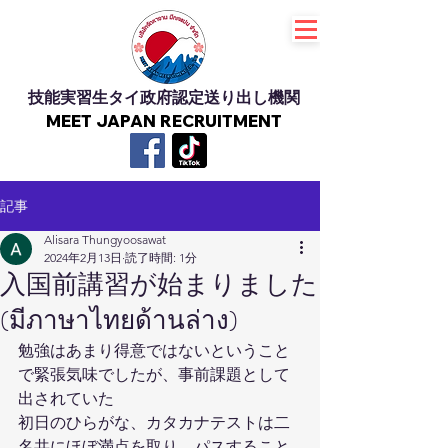
技能実習生タイ政府認定送り出し機関
MEET JAPAN RECRUITMENT
記事
Alisara Thungyoosawat
2024年2月13日
読了時間: 1分
入国前講習が始まりました
(มี​ภาษาไทย​ด้านล่าง)
勉強はあまり得意ではないということ
で緊張気味でしたが、事前課題として
出されていた 
初日のひらがな、カタカナテストは二
名共にほぼ満点を取り、パスすること