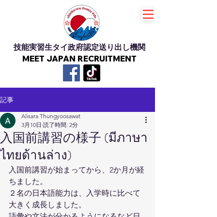
技能実習生タイ政府認定送り出し機関
MEET JAPAN RECRUITMENT
記事
Alisara Thungyoosawat
3月10日
読了時間: 2分
入国前講習の様子 (มีภาษา
ไทยด้านล่าง)
入国前講習が始まってから、2か月が経
ちました。
２名の日本語能力は、入学時に比べて
大きく成長しました。
語彙や文法が分かるようになるなど日