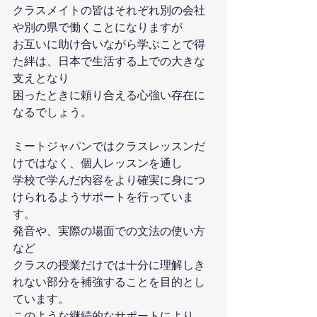
クラスメイトの皆はそれぞれ別の会社
や別の県で働くことになりますが
お互いに助け合いながら学ぶことで得
た絆は、日本で生活する上での大きな
支えとなり
困ったときに頼り合える心強い存在に
なるでしょう。
ミートジャパンではクラスレッスンだ
けではなく、個人レッスンを通し
学校で学んだ内容をより確実に身につ
けられるようサポートを行っていま
す。
発音や、実際の場面での文法の使い方
など
クラスの授業だけでは十分に理解しき
れない部分を補強することを目的とし
ています。
このような継続的なサポートにより、