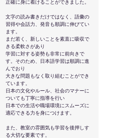
正確に身に着けることができました。
文字の読み書きだけではなく、語彙の
習得や会話力、発音も順調に伸びてい
ます。
まだ若く、新しいことを素直に吸収で
きる柔軟さがあり
学習に対する姿勢も非常に前向きで
す。そのため、日本語学習は順調に進
んでおり
大きな問題もなく取り組むことができ
ています。
日本の文化やルール、社会のマナーに
ついても丁寧に指導を行い
日本での生活や職場環境にスムーズに
適応できる力を身につけます。
また、教室の雰囲気も学習を後押しす
る大切な要素です。