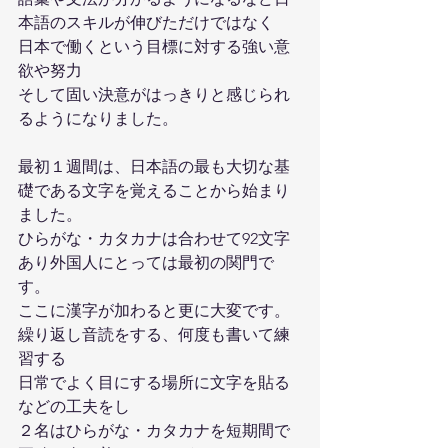
本語のスキルが伸びただけではなく
日本で働くという目標に対する強い意
欲や努力
そして固い決意がはっきりと感じられ
るようになりました。
最初１週間は、日本語の最も大切な基
礎である文字を覚えることから始まり
ました。
ひらがな・カタカナは合わせて92文字
あり外国人にとっては最初の関門で
す。
ここに漢字が加わると更に大変です。
繰り返し音読をする、何度も書いて練
習する
日常でよく目にする場所に文字を貼る
などの工夫をし
２名はひらがな・カタカナを短期間で