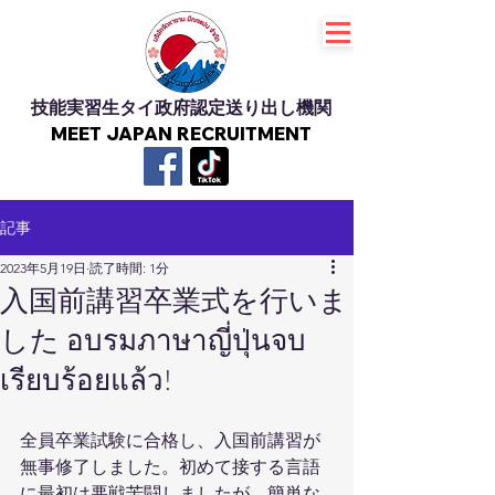
技能実習生タイ政府認定送り出し機関
MEET JAPAN RECRUITMENT
記事
2023年5月19日
読了時間: 1分
入国前講習卒業式を行いま
した อบรมภาษาญี่ปุ่นจบ
เรียบร้อยแล้ว!
全員卒業試験に合格し、入国前講習が
無事修了しました。初めて接する言語
に最初は悪戦苦闘しましたが、簡単な