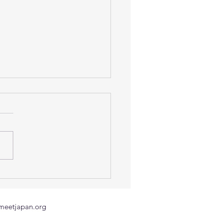
กงานแรงงานในประเทศ
่น ขอแจ้งช่องทางติดต่อ
ฉินของแรงงานไทยที่ได้รับ
meetjapan.org
ะทบจากแผ่นดินไหว