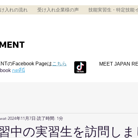
け入れの流れ
受け入れ企業様の声
技能実習生・特定技能
TMENT
NTのFacebook Pageは
こちら
MEET JAPAN R
ebook
กดที่นี่
awat
2024年11月7日
読了時間: 1分
習中の実習生を訪問しまし