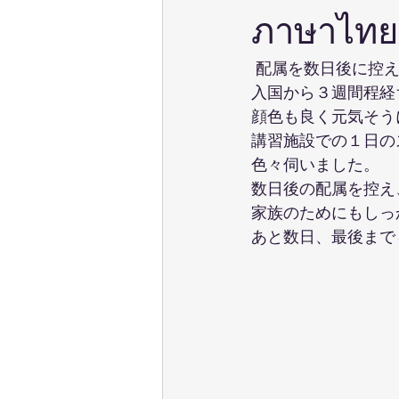
ภาษาไทยด
 配属を数日後に控
入国から３週間程経
顔色も良く元気そう
講習施設での１日の
色々伺いました。 
数日後の配属を控え
家族のためにもしっ
あと数日、最後まで