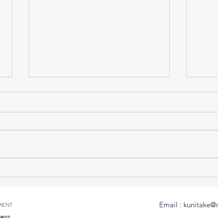
技能実習生の家庭訪問を行い
สำนั
ました(มีภาษาไทยด้านล่าง)
ญี่ปุ
ฉุกเ
Email :
kunitake@
MENT
ผลกร