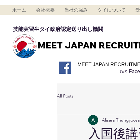
ホーム
会社概要
当社の強み
タイについて
受
技能実習生タイ政府認定送り出し機関
MEET JAPAN RECRUI
MEET JAPAN RECRUITME
เพจ Fac
All Posts
Alisara Thungyoos
入国後講