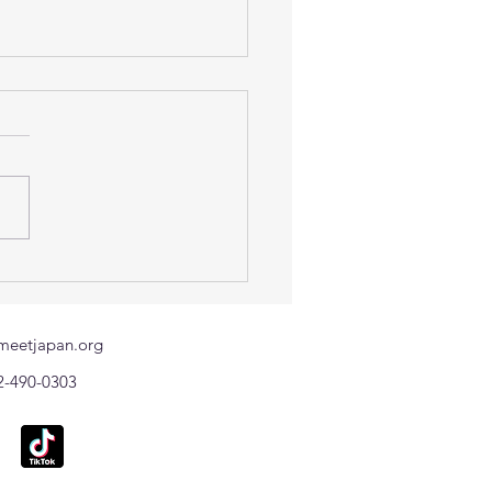
กงานแรงงานในประเทศ
่น ขอแจ้งช่องทางติดต่อ
ฉินของแรงงานไทยที่ได้รับ
meetjapan.org
ะทบจากแผ่นดินไหว
2-490-0303