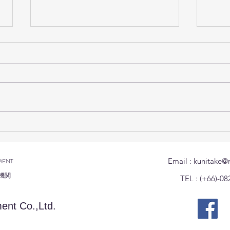
技能実習生の家庭訪問を行い
สำนั
ました(มีภาษาไทยด้านล่าง)
ญี่ปุ
ฉุกเ
Email :
kunitake@
MENT
ผลกร
機関
TEL : (+66)-08
ent Co.,Ltd.