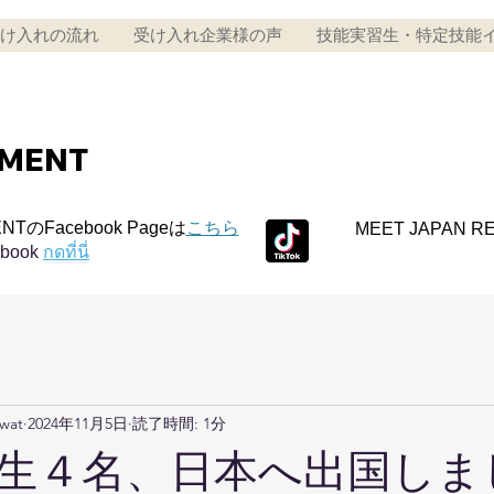
け入れの流れ
受け入れ企業様の声
技能実習生・特定技能
TMENT
NTのFacebook Pageは
こちら
MEET JAPAN R
ebook
กดที่นี่
awat
2024年11月5日
読了時間: 1分
生４名、日本へ出国しました