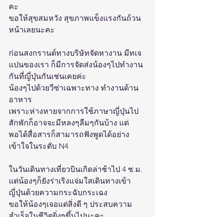
คะ
ขอให้สุขสมหวัง สุขภาพ​แข็งแรงกันถ้วน
หน้าเลยนะคะ
ก่อนสงกรานต์​ทางบริษัท​จัดหางาน มีทเจ
แปนของเรา ก็มีการจัดส่งน้องๆไปทำงาน
กันที่ญี่ปุ่นกันเช่นเคยค่ะ
น้องๆไปด้วยวีซ่าเฉพาะทาง ทำงานด้าน
อาหาร
เพราะห่างหายจากการใช้ภาษาญี่ปุ่นไป
สักพักก็อาจจะมีหลงๆลืมๆกันบ้าง แต่
พอได้สื่อสารก็สามารถฟังพูดได้อย่าง
เข้าใจในระดับ N4
ในวันเดินทางเที่ยวบินเกิดล่าช้าไป 4 ช.ม. 
แต่น้องๆก็ยังร่าเริงแจ่มใส​เดินทางเข้า
ญี่ปุ่นด้วยความกระฉับกระเฉง​ 
ขอให้น้องๆเจอแต่สิ่งดี ๆ ประสบความ
สำเร็จ​ในชีวิตยิ่งๆขึ้นไปนะคะ