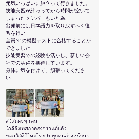
元気いっぱいに旅立って行きました。
技能実習が終わってから時間が空いて
しまったメンバーもいた為、
出発前には日本語力を取り戻すべく復
習を行い
全員N4の模擬テストに合格することが
できました。
技能実習での経験を活かし、新しい会
社での活躍を期待しています。
身体に気を付けて、頑張ってくださ
い！
สวัสดีค่ะทุกคน! 
ใกล้ถึงเทศกาล​สงกรานต์​แล้ว
ขอสวัสดี​ปีใหม่ไทยกับทุกคนล่วงหน้านะ