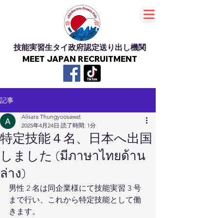
技能実習生タイ政府認定送り出し機関
MEET JAPAN RECRUITMENT
記事
Alisara Thungyoosawat
2025年4月24日
読了時間: 1分
特定技能４名、日本へ出国
しました (มีภาษาไทย​ด้าน
ล่าง)
男性 2 名は同企業様にて技能実習 3 号
まで行い、これから特定技能として働
きます。 