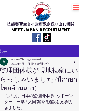
技能実習生タイ政府認定送り出し機関
MEET JAPAN RECRUITMENT
記事
Alisara Thungyoosawat
2025年8月15日
読了時間: 2分
監理団体様が現地視察にい
らっしゃいました (มีภาษา
ไทยด้านล่าง)
 この度、日本の監理団体様にウドーン
ターニー県の入国前講習施設を見学頂
きました。