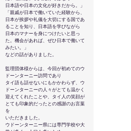
日本語や日本の文化が好きだから。」
「親戚が日本で働いていた経験から、
日本が挨拶や礼儀を大切にする国であ
ることを知り、日本語を学びながら
日本のマナーを身につけたいと思っ
た。機会があれば、ぜひ日本で働いて
みたい。」
などの話がありました。
監理団体様からは、今回が初めてのウ
ドーンターニー訪問であり
タイ語も話せないにもかかわらず、ウ
ドーンターニーの人々がとても温かく
迎えてくれたことや、タイ人の笑顔が
とても印象的だったとの感謝のお言葉
を
いただきました。
ウドーンターニー県には専門学校や大