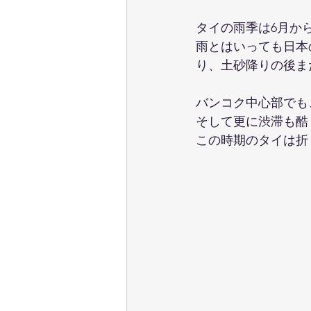
タイの雨季は6月か
雨とはいっても日本
り、土砂降りの後ま
バンコク中心部でも
そして更に渋滞も酷
この時期のタイは折