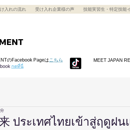
け入れの流れ
受け入れ企業様の声
技能実習生・特定技能
TMENT
NTのFacebook Pageは
こちら
MEET JAPAN R
ebook
กดที่นี่
1分
ระเทศไทยเข้าสู่ฤดูฝนแ