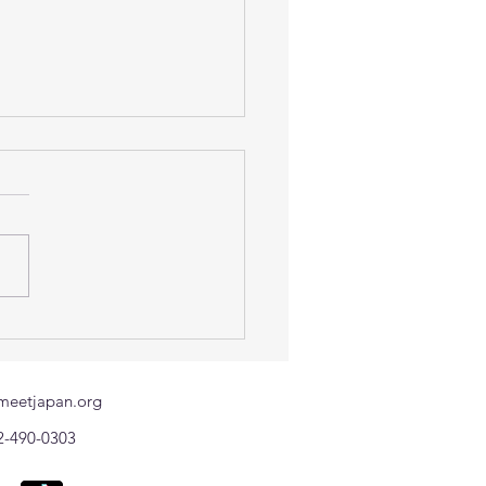
กงานแรงงานในประเทศ
่น ขอแจ้งช่องทางติดต่อ
ฉินของแรงงานไทยที่ได้รับ
meetjapan.org
ะทบจากแผ่นดินไหว
2-490-0303