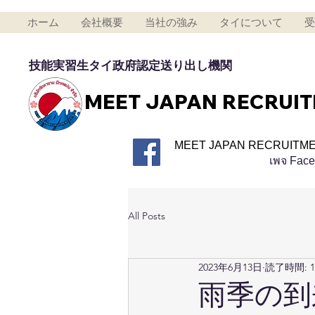
ホーム
会社概要
当社の強み
タイについて
受
技能実習生タイ政府認定送り出し機関
MEET JAPAN RECRUI
MEET JAPAN RECRUITME
เพจ Fac
All Posts
2023年6月13日
読了時間: 
雨季の到来 ป