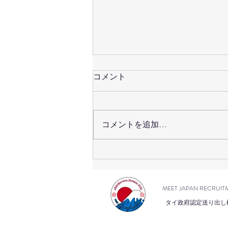
コメント
コメントを追加…
เปิดรับสมัครสอบวัดระดับภาษา
ญี่ปุ่น #JLPT ครั้งที่ 2/2569 แล้ว
วันนี้!
MEET JAPAN RECRUIT
タイ政府認定送り出し