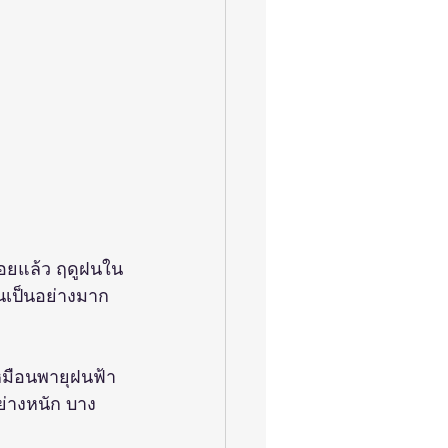
ร้อยแล้ว ฤดูฝนใน
้นเป็นอย่างมาก
หมือนพายุฝนฟ้า
ย่างหนัก บาง