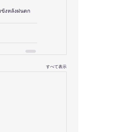
วมขังหลังฝนตก
すべて表示