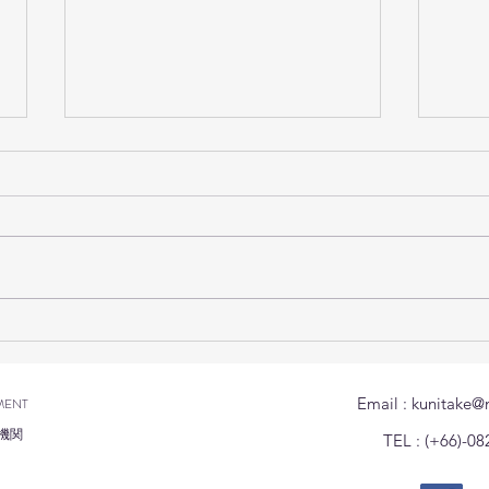
技能実習生の家庭訪問を行い
สำนั
ました(มีภาษาไทยด้านล่าง)
ญี่ปุ
ฉุกเ
Email :
kunitake@
MENT
ผลกร
機関
TEL : (+66)-08