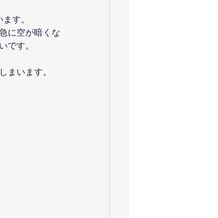
います。
急に空が暗くな
いです。
しまいます。