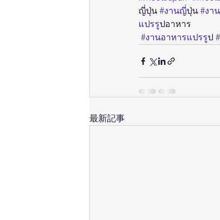
ญี่ปุ่น 
#งานญ
ี่ปุ่น 
#งา
แปรร
ูปอาหาร
#งานอาหารแปรร
ูป 
最新記事