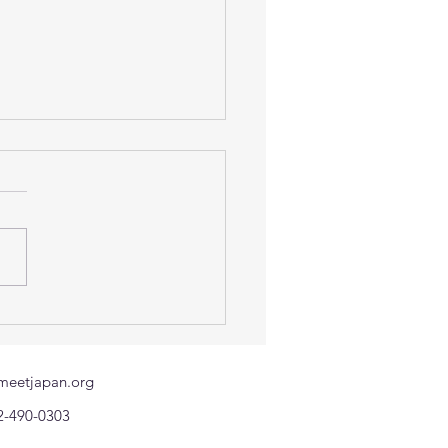
กงานแรงงานในประเทศ
่น ขอแจ้งช่องทางติดต่อ
ฉินของแรงงานไทยที่ได้รับ
meetjapan.org
ะทบจากแผ่นดินไหว
2-490-0303