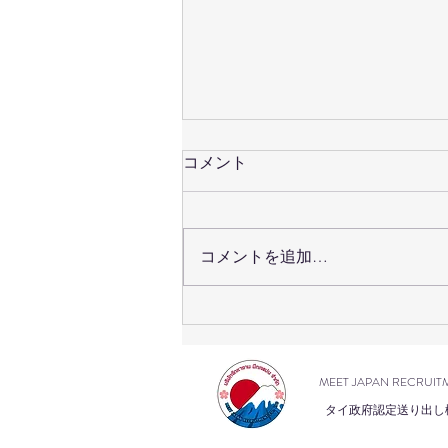
コメント
コメントを追加…
เปิดรับสมัครสอบวัดระดับภาษา
ญี่ปุ่น #JLPT ครั้งที่ 2/2569 แล้ว
วันนี้!
MEET JAPAN RECRUIT
タイ政府認定送り出し