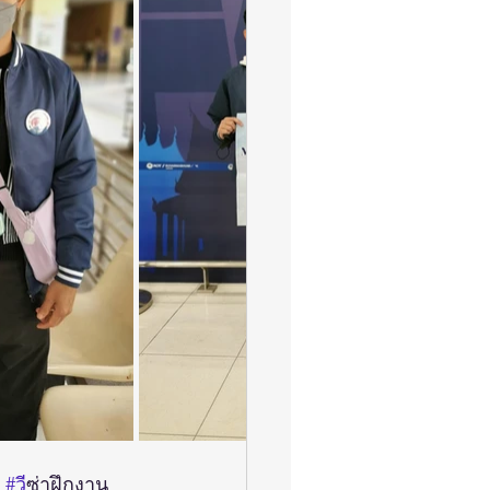
 
#ว
ีซ่าฝึกงาน