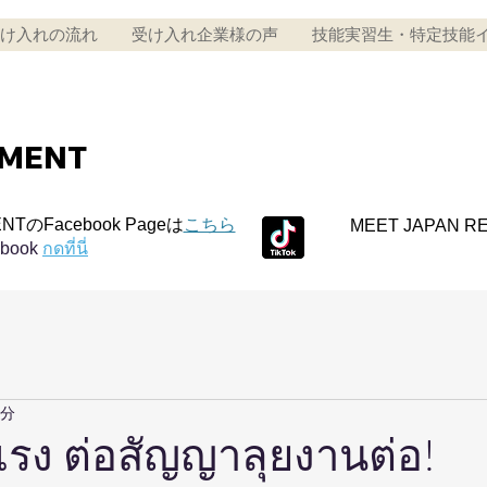
け入れの流れ
受け入れ企業様の声
技能実習生・特定技能
TMENT
NTのFacebook Pageは
こちら
MEET JAPAN R
ebook
กดที่นี่
1分
แรง ต่อสัญญาลุยงานต่อ!