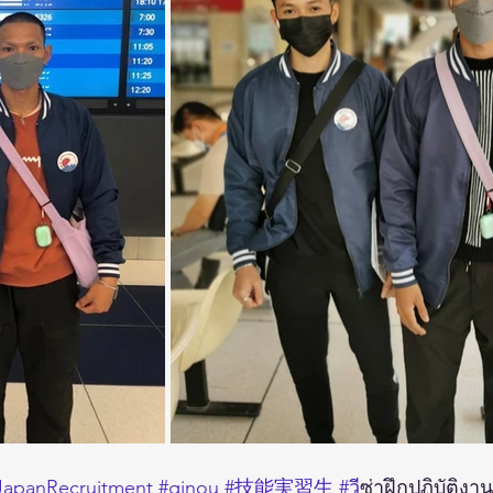
apanRecruitment
#ginou
#技能実習生
#ว
ีซ่าฝึกปฏิบัติงาน