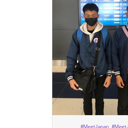
#MeetJapan
#MeetJ