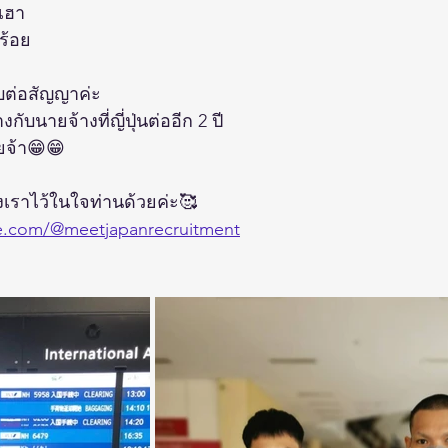
นเฮา
บร้อย
แบบต่อสัญญาค่ะ
งกับนายจ้างที่ญี่ปุ่นต่ออีก 2 ปี
ลยจ้า😁😁
เราไว้ในใจท่านด้วยค่ะ🥰
e.com/@meetjapanrecruitment