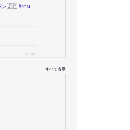
パン
🇯🇵 
#งาน
すべて表示