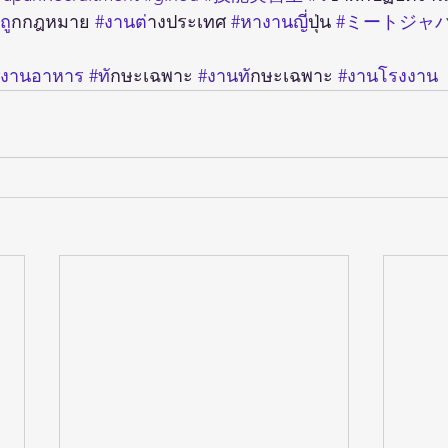
นถ
ูกกฎหมาย 
#งานต
่างประเทศ 
#หางานญ
ี่ปุ่น 
#ミートジャ
#งานอาหาร
#ท
ักษะเฉพาะ 
#งานท
ักษะเฉพาะ 
#งานโรงงาน