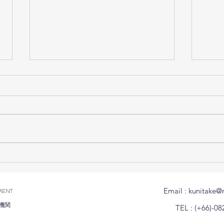
技能実習生の家庭訪問を行い
สำนั
ました(มีภาษาไทยด้านล่าง)
ญี่ปุ
ฉุกเ
Email :
kunitake@
MENT
ผลกร
機関
TEL : (+66)-08