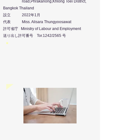
road,Phrakanong,Khlong Toei District,
Bangkok Thailand
設立 2022年1月
代表 Miss. Alisara Thungyoosawat
許可省庁 Ministry of Labour and Employment
送り出し許可番号 Tor.1242/2565 号