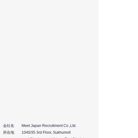
会社名 Meet Japan Recrutiment Co.,Ltd.
所在地 1040/35 3rd Floor, Sukhumvit