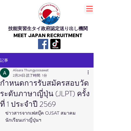
技能実習生タイ政府認定送り出し機関
MEET JAPAN RECRUITMENT
記事
Alisara Thungyoosawat
2月24日
読了時間: 1分
กำหนดการรับสมัครสอบวัด
ระดับภาษาญี่ปุ่น (JLPT) ครั้ง
ที่ 1 ประจำปี 2569
ข่าวสารจากเฟสบุ๊ค OJSAT สมาคม
นักเรียนเก่าญี่ปุ่นฯ