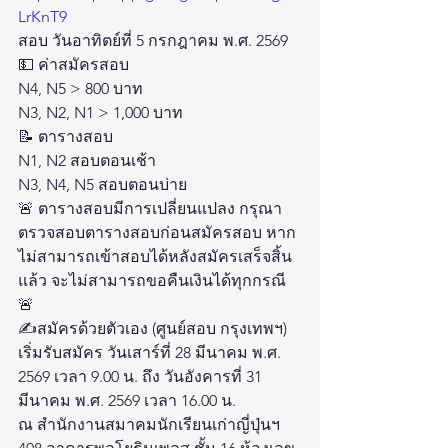
LrKnT9
สอบ วันอาทิตย์ที่ 5 กรกฎาคม พ.ศ. 2569
💵 ค่าสมัครสอบ
N4, N5 > 800 บาท
N3, N2, N1 > 1,000 บาท
📝 ตารางสอบ
N1, N2 สอบตอนเช้า
N3, N4, N5 สอบตอนบ่าย
🚨 ตารางสอบมีการเปลี่ยนแปลง กรุณา
ตรวจสอบตารางสอบก่อนสมัครสอบ หาก
ไม่สามารถเข้าสอบได้หลังสมัครเสร็จสิ้น
แล้ว จะไม่สามารถขอคืนเงินได้ทุกกรณี 
🚨
✍️สมัครด้วยตัวเอง (ศูนย์สอบ กรุงเทพฯ)
เริ่มรับสมัคร วันเสาร์ที่ 28 มีนาคม พ.ศ. 
2569 เวลา 9.00 น. ถึง วันอังคารที่ 31 
มีนาคม พ.ศ. 2569 เวลา 16.00 น.
ณ สำนักงานสมาคมนักเรียนเก่าญี่ปุ่นฯ